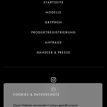
STARTSEITE
MODELLE
GRYPHON
PRODUKTREGISTRIERUNG
ANFRAGE
HÄNDLER & PRESSE
COOKIES & DATENSCHUTZ
Diese Website verwendet Cookies gemäß unserer
DATENSCHUTZ