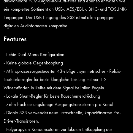
auswählbare PCM-Digital-Roll-Off-Filter sind ebenso enthalten wie
ein komplettes Sortiment an USB-, AES/EBU-, BNC- und TOSLINK-
Eingängen. Der USB-Eingang des 333 ist mit allen gängigen
digitalen Audioformaten kompatibel.
Features
- Echte Dual-Mono-Konfiguration
- Keine globale Gegenkopplung
- Mikroprozessorgesteuerter 43-stufiger, symmetrischer - Relais-
Lautstärkeregler für beste klangliche Leistung mit nur 1-2
Widerständen in Reihe mit dem Signal bei allen Pegeln.
- Lokale Shunt-Regler für beste Rauschunterdrückung
- Zehn hochleistungsfähige Ausgangstransistoren pro Kanal
- Diablo 333 verwendet neue ultraschnelle, kapazitätsarme Pre-
Driver-Transistoren.
- Polypropylen-Kondensatoren zur lokalen Entkopplung der